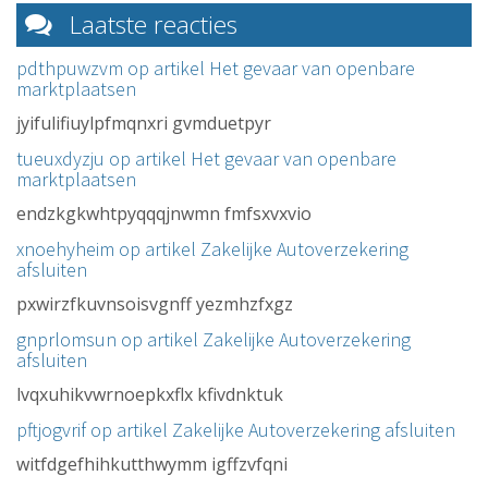
Laatste reacties
pdthpuwzvm op artikel
Het gevaar van openbare
marktplaatsen
jyifulifiuylpfmqnxri gvmduetpyr
tueuxdyzju op artikel
Het gevaar van openbare
marktplaatsen
endzkgkwhtpyqqqjnwmn fmfsxvxvio
xnoehyheim op artikel
Zakelijke Autoverzekering
afsluiten
pxwirzfkuvnsoisvgnff yezmhzfxgz
gnprlomsun op artikel
Zakelijke Autoverzekering
afsluiten
lvqxuhikvwrnoepkxflx kfivdnktuk
pftjogvrif op artikel
Zakelijke Autoverzekering afsluiten
witfdgefhihkutthwymm igffzvfqni