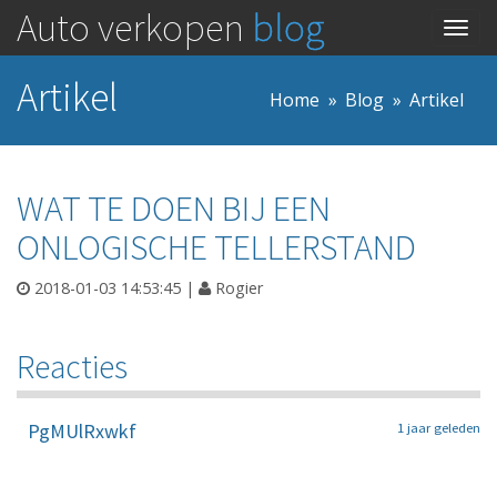
Auto verkopen
blog
Togg
navig
Artikel
Home
Blog
Artikel
WAT TE DOEN BIJ EEN
ONLOGISCHE TELLERSTAND
2018-01-03 14:53:45
|
Rogier
Reacties
PgMUlRxwkf
1 jaar geleden