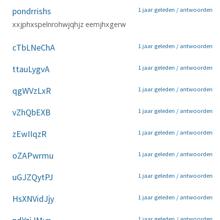
pondrrishs
1 jaar geleden /
antwoorden
xxjphxspelnrohwjqhjz eemjhxgerw
cTbLNeChA
1 jaar geleden /
antwoorden
ttauLygvA
1 jaar geleden /
antwoorden
qgWVzLxR
1 jaar geleden /
antwoorden
vZhQbEXB
1 jaar geleden /
antwoorden
zEwIIqzR
1 jaar geleden /
antwoorden
oZAPwrmu
1 jaar geleden /
antwoorden
uGJZQytPJ
1 jaar geleden /
antwoorden
HsXNVidJjy
1 jaar geleden /
antwoorden
1 jaar geleden /
antwoorden