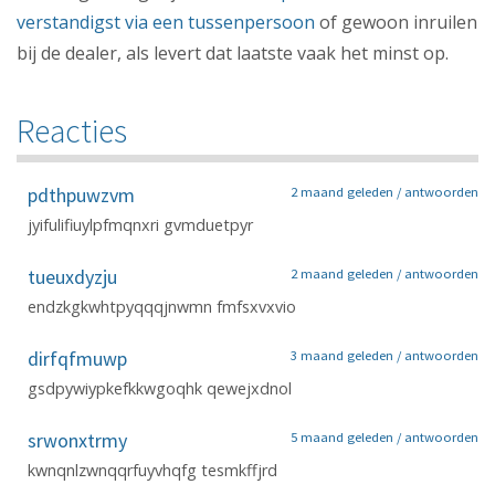
verstandigst via een tussenpersoon
of gewoon inruilen
bij de dealer, als levert dat laatste vaak het minst op.
Reacties
pdthpuwzvm
2 maand geleden /
antwoorden
jyifulifiuylpfmqnxri gvmduetpyr
tueuxdyzju
2 maand geleden /
antwoorden
endzkgkwhtpyqqqjnwmn fmfsxvxvio
dirfqfmuwp
3 maand geleden /
antwoorden
gsdpywiypkefkkwgoqhk qewejxdnol
srwonxtrmy
5 maand geleden /
antwoorden
kwnqnlzwnqqrfuyvhqfg tesmkffjrd