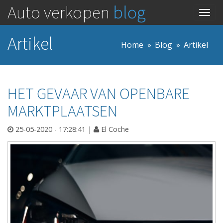
Auto verkopen
blog
Togg
navig
Artikel
Home
Blog
Artikel
HET GEVAAR VAN OPENBARE
MARKTPLAATSEN
25-05-2020 - 17:28:41
|
El Coche