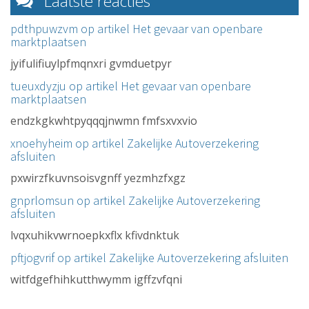
Laatste reacties
pdthpuwzvm op artikel
Het gevaar van openbare
marktplaatsen
jyifulifiuylpfmqnxri gvmduetpyr
tueuxdyzju op artikel
Het gevaar van openbare
marktplaatsen
endzkgkwhtpyqqqjnwmn fmfsxvxvio
xnoehyheim op artikel
Zakelijke Autoverzekering
afsluiten
pxwirzfkuvnsoisvgnff yezmhzfxgz
gnprlomsun op artikel
Zakelijke Autoverzekering
afsluiten
lvqxuhikvwrnoepkxflx kfivdnktuk
pftjogvrif op artikel
Zakelijke Autoverzekering afsluiten
witfdgefhihkutthwymm igffzvfqni