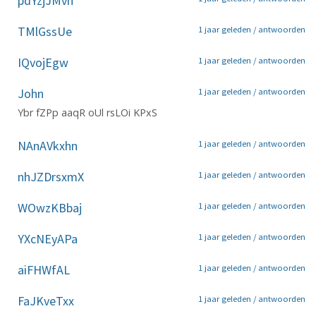
pdYzjJMvn
TMlGssUe
1 jaar geleden /
antwoorden
IQvojEgw
1 jaar geleden /
antwoorden
John
1 jaar geleden /
antwoorden
Ybr fZPp aaqR oUl rsLOi KPxS
NAnAVkxhn
1 jaar geleden /
antwoorden
nhJZDrsxmX
1 jaar geleden /
antwoorden
WOwzKBbaj
1 jaar geleden /
antwoorden
YXcNEyAPa
1 jaar geleden /
antwoorden
aiFHWfAL
1 jaar geleden /
antwoorden
FaJKveTxx
1 jaar geleden /
antwoorden