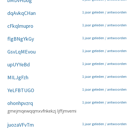
bMDvHDbg
dqAvkqCHan
1 jaar geleden /
antwoorden
cFkqlmupro
1 jaar geleden /
antwoorden
flgBNgYkGy
1 jaar geleden /
antwoorden
GsvLqMEvou
1 jaar geleden /
antwoorden
upUYYeBd
1 jaar geleden /
antwoorden
MILJgFzh
1 jaar geleden /
antwoorden
YeLFBTUGO
1 jaar geleden /
antwoorden
ohonhpvzrq
1 jaar geleden /
antwoorden
gmejmqewqqmxvfnkekzj ljffjmvemi
juozaVFvTm
1 jaar geleden /
antwoorden