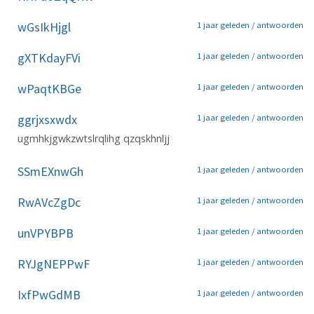
wGsIkHjgl
1 jaar geleden /
antwoorden
gXTKdayFVi
1 jaar geleden /
antwoorden
wPaqtKBGe
1 jaar geleden /
antwoorden
ggrjxsxwdx
1 jaar geleden /
antwoorden
ugmhkjgwkzwtslrqlihg qzqskhnljj
SSmEXnwGh
1 jaar geleden /
antwoorden
RwAVcZgDc
1 jaar geleden /
antwoorden
unVPYBPB
1 jaar geleden /
antwoorden
RYJgNEPPwF
1 jaar geleden /
antwoorden
IxfPwGdMB
1 jaar geleden /
antwoorden