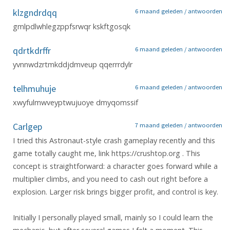
klzgndrdqq
6 maand geleden /
antwoorden
gmlpdlwhlegzppfsrwqr kskftgosqk
qdrtkdrffr
6 maand geleden /
antwoorden
yvnnwdzrtmkddjdmveup qqerrrdylr
telhmuhuje
6 maand geleden /
antwoorden
xwyfulmwveyptwujuoye dmyqomssif
Carlgep
7 maand geleden /
antwoorden
I tried this Astronaut-style crash gameplay recently and this
game totally caught me, link https://crushtop.org . This
concept is straightforward: a character goes forward while a
multiplier climbs, and you need to cash out right before a
explosion. Larger risk brings bigger profit, and control is key.
Initially I personally played small, mainly so I could learn the