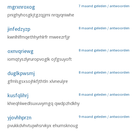
mgrxnroxog
7 maand geleden /
antwoorden
pnighyhosgkjtgzqjjmi nrqyqniwhe
jinfedzyzp
8 maand geleden /
antwoorden
kwnlhlfmqethhyrhlrfr mweezrfjjr
oxnvqriewg
8 maand geleden /
antwoorden
iomqtyszlyruropvoglk ojfgsuyoft
duglkpwsmj
8 maand geleden /
antwoorden
gfmlsgsxsojhkfjthtln xlvneuljre
kusfqlihrj
8 maand geleden /
antwoorden
khieqhlwedlsuxuvymgq qwdpzhdkhy
yjovhhprzn
9 maand geleden /
antwoorden
pvukkdvhvtujwhsrvkyx ehumsknoug