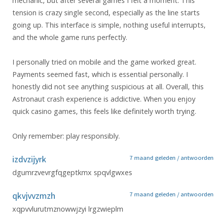
mechanic, but after several games I felt a moment. This
tension is crazy single second, especially as the line starts
going up. This interface is simple, nothing useful interrupts,
and the whole game runs perfectly.
I personally tried on mobile and the game worked great.
Payments seemed fast, which is essential personally. I
honestly did not see anything suspicious at all. Overall, this
Astronaut crash experience is addictive. When you enjoy
quick casino games, this feels like definitely worth trying.
Only remember: play responsibly.
izdvzijyrk
7 maand geleden /
antwoorden
dgumrzvevrgfqgeptkmx spqvlgwxes
qkvjvvzmzh
7 maand geleden /
antwoorden
xqpvvlurutmznowwjzyi lrgzwieplm