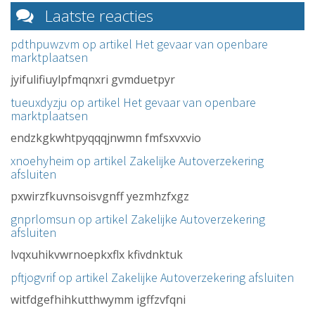
Laatste reacties
pdthpuwzvm op artikel
Het gevaar van openbare
marktplaatsen
jyifulifiuylpfmqnxri gvmduetpyr
tueuxdyzju op artikel
Het gevaar van openbare
marktplaatsen
endzkgkwhtpyqqqjnwmn fmfsxvxvio
xnoehyheim op artikel
Zakelijke Autoverzekering
afsluiten
pxwirzfkuvnsoisvgnff yezmhzfxgz
gnprlomsun op artikel
Zakelijke Autoverzekering
afsluiten
lvqxuhikvwrnoepkxflx kfivdnktuk
pftjogvrif op artikel
Zakelijke Autoverzekering afsluiten
witfdgefhihkutthwymm igffzvfqni