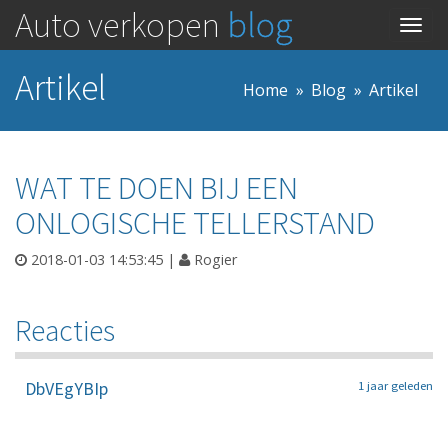
Auto verkopen
blog
Togg
navig
Artikel
Home
Blog
Artikel
WAT TE DOEN BIJ EEN
ONLOGISCHE TELLERSTAND
2018-01-03 14:53:45
|
Rogier
Reacties
DbVEgYBIp
1 jaar geleden