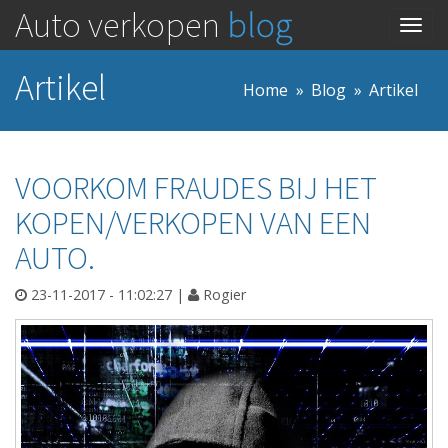
Auto verkopen
blog
Togg
navig
Artikel
Home
Blog
Artikel
VOORKOM FRAUDES BIJ HET
KOPEN/VERKOPEN VAN EEN
AUTO.
23-11-2017 - 11:02:27
|
Rogier