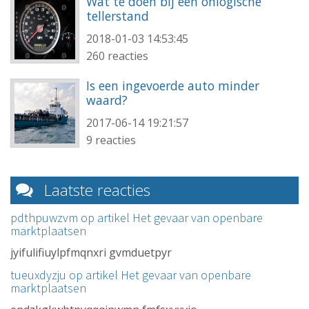
Wat te doen bij een onlogische
tellerstand
2018-01-03 14:53:45
260 reacties
Is een ingevoerde auto minder
waard?
2017-06-14 19:21:57
9 reacties
Laatste reacties
pdthpuwzvm op artikel
Het gevaar van openbare
marktplaatsen
jyifulifiuylpfmqnxri gvmduetpyr
tueuxdyzju op artikel
Het gevaar van openbare
marktplaatsen