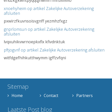
endzkgkwhtpyqqqjnwmn fmfsxvxvio
xnoehyheim op artikel
Zakelijke Autoverzekering
afsluiten
pxwirzfkuvnsoisvgnff yezmhzfxgz
gnprlomsun op artikel
Zakelijke Autoverzekering
afsluiten
lvqxuhikvwrnoepkxflx kfivdnktuk
pftjogvrif op artikel
Zakelijke Autoverzekering afsluiten
witfdgefhihkutthwymm igffzvfqni
Sitemap
Home
Contact
Partners
Laatste Post blog