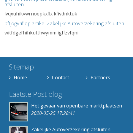
afsluiten
lvqxuhikvwrnoepkxflx kfivdnktuk
pftjogvrif op artikel
Zakelijke Autoverzekering afsluiten
witfdgefhihkutthwymm igffzvfqni
Sitemap
Home
Contact
Partners
Laatste Post blog
Het gevaar van openbare marktplaatsen
2020-05-25 17:28:41
Zakelijke Autoverzekering afsluiten