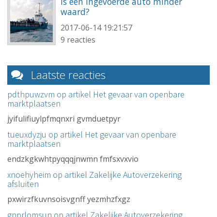
Is een ingevoerde auto minder
waard?
2017-06-14 19:21:57
9 reacties
Laatste reacties
pdthpuwzvm op artikel
Het gevaar van openbare
marktplaatsen
jyifulifiuylpfmqnxri gvmduetpyr
tueuxdyzju op artikel
Het gevaar van openbare
marktplaatsen
endzkgkwhtpyqqqjnwmn fmfsxvxvio
xnoehyheim op artikel
Zakelijke Autoverzekering
afsluiten
pxwirzfkuvnsoisvgnff yezmhzfxgz
gnprlomsun op artikel
Zakelijke Autoverzekering