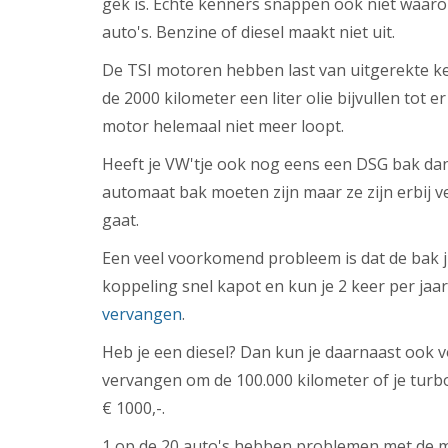
gek is. Echte kenners snappen ook niet waarom
auto's. Benzine of diesel maakt niet uit.
De TSI motoren hebben last van uitgerekte ke
de 2000 kilometer een liter olie bijvullen tot 
motor helemaal niet meer loopt.
Heeft je VW'tje ook nog eens een DSG bak dan
automaat bak moeten zijn maar ze zijn erbij v
gaat.
Een veel voorkomend probleem is dat de bak jui
koppeling snel kapot en kun je 2 keer per ja
vervangen
.
Heb je een diesel? Dan kun je daarnaast ook v
vervangen om de 100.000 kilometer of je turb
€ 1000,-.
1 op de 20 auto's hebben problemen met de m