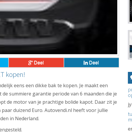
Deel
Deel
ET kopen!
ndelijk eens een dikke bak te kopen. Je maakt een
p
dat de summiere garantie periode van 6 maanden die je
o
opt de motor van je prachtige bolide kapot. Daar zit je
j
aar duizend Euro. Autovendi.nl heeft voor jullie
t
jden in Nederland.
m
e
engesteld.