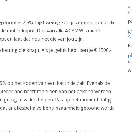
x
a
p
loopt is 2,5%. Lijkt weinig zou je zeggen, totdat die
 de motor kapot. Dus van alle 40 BMW's die er
g
A
pt en laat dat nou net die van jou zijn.
l
etting die knapt. Als je geluk hebt ben je € 1500,-
pf
a
w
,5% op het kopen van een kat in de zak. Evenals de
Nederland heeft ten tijden van het bekend worden
raag te willen helpen. Pas op het moment dat jij
en dat er allesbehalve behulpzaamheid getoond wordt.