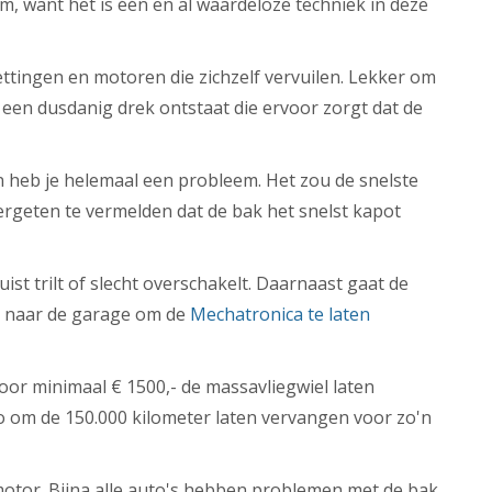
, want het is één en al waardeloze techniek in deze
ttingen en motoren die zichzelf vervuilen. Lekker om
er een dusdanig drek ontstaat die ervoor zorgt dat de
 heb je helemaal een probleem. Het zou de snelste
ergeten te vermelden dat de bak het snelst kapot
st trilt of slecht overschakelt. Daarnaast gaat de
ar naar de garage om de
Mechatronica te laten
oor minimaal € 1500,- de massavliegwiel laten
o om de 150.000 kilometer laten vervangen voor zo'n
otor. Bijna alle auto's hebben problemen met de bak