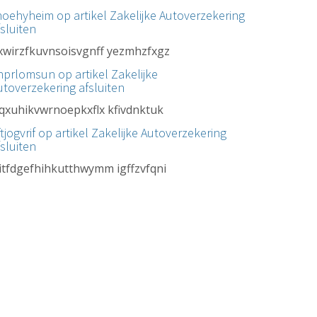
noehyheim op artikel
Zakelijke Autoverzekering
fsluiten
xwirzfkuvnsoisvgnff yezmhzfxgz
nprlomsun op artikel
Zakelijke
utoverzekering afsluiten
vqxuhikvwrnoepkxflx kfivdnktuk
tjogvrif op artikel
Zakelijke Autoverzekering
fsluiten
itfdgefhihkutthwymm igffzvfqni