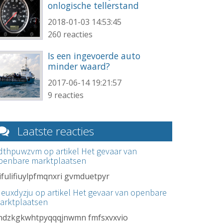
onlogische tellerstand
2018-01-03 14:53:45
260 reacties
Is een ingevoerde auto
minder waard?
2017-06-14 19:21:57
9 reacties
Laatste reacties
dthpuwzvm op artikel
Het gevaar van
penbare marktplaatsen
yifulifiuylpfmqnxri gvmduetpyr
ueuxdyzju op artikel
Het gevaar van openbare
arktplaatsen
ndzkgkwhtpyqqqjnwmn fmfsxvxvio