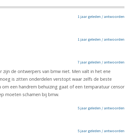
1 jaar geleden /
antwoorden
1 jaar geleden /
antwoorden
7 jaar geleden /
antwoorden
zijn de ontwerpers van bmw niet. Men valt in het ene
enoeg is zitten onderdelen verstopt waar zelfs de beste
nu om een handrem behuizing gaat of een temparatuur censor
diep moeten schamen bij bmw.
5 jaar geleden /
antwoorden
5 jaar geleden /
antwoorden