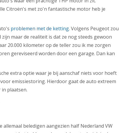
 auto's waar een prachtige THP motor in zit.
le Citroën's met zo'n fantastische motor heb je
uto's
problemen met de ketting
. Volgens Peugeot zou
l zijn maar de realiteit is dat ze nog steeds gewoon
maar 20.000 kilometer op de teller zou ik me zorgen
otoren gereviseerd worden door een garage. Dan kan
e extra optie waar je bij aanschaf niets voor hoeft
t voor emissiestoring. Hierdoor gaat de auto extreem
 in plaatsen.
.
e allemaal beledigen aangezien half Nederland VW