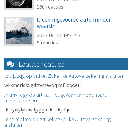
260 reacties
Is een ingevoerde auto minder
waard?
2017-06-14 19:21:57
9 reacties
Laatste reacties
fzftrjuzqg op artikel
Zakelijke Autoverzekering afsluiten
wkxmqrldsxgdrtvmevoq rqflloqoeu
xrkmyirqgy op artikel
Het gevaar van openbare
marktplaatsen
dsifyxlylyfmvdjyggiu kozkjzlfjq
mndjreqlmo op artikel
Zakelijke Autoverzekering
afsluiten