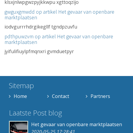
klsxjnlwpgwzpyjkkwpu xgttoqzijo
gwguxgmwdd op artikel
Het gevaar van openbare
marktplaatsen
iodvgurrrhdrgikegllf tgndpzuvfu
pdthpuwzvm op artikel
Het gevaar van openbare
marktplaatsen
jyifulifiuylpfmqnxri gvmduetpyr
Sitemap
Home
Contact
Partners
Laatste Post blog
Het gevaar van openbare marktplaatsen
2020-05-25 17:28:41