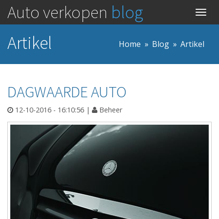
Auto verkopen
blog
Togg
navig
Artikel
Home
Blog
Artikel
DAGWAARDE AUTO
12-10-2016 - 16:10:56
|
Beheer