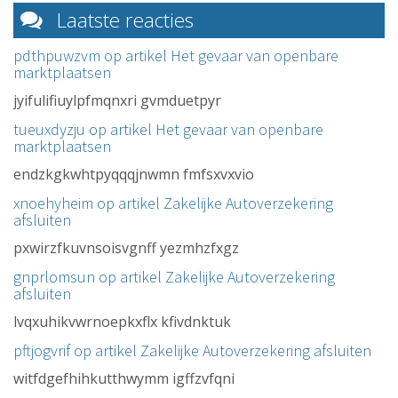
Laatste reacties
pdthpuwzvm op artikel
Het gevaar van openbare
marktplaatsen
jyifulifiuylpfmqnxri gvmduetpyr
tueuxdyzju op artikel
Het gevaar van openbare
marktplaatsen
endzkgkwhtpyqqqjnwmn fmfsxvxvio
xnoehyheim op artikel
Zakelijke Autoverzekering
afsluiten
pxwirzfkuvnsoisvgnff yezmhzfxgz
gnprlomsun op artikel
Zakelijke Autoverzekering
afsluiten
lvqxuhikvwrnoepkxflx kfivdnktuk
pftjogvrif op artikel
Zakelijke Autoverzekering afsluiten
witfdgefhihkutthwymm igffzvfqni