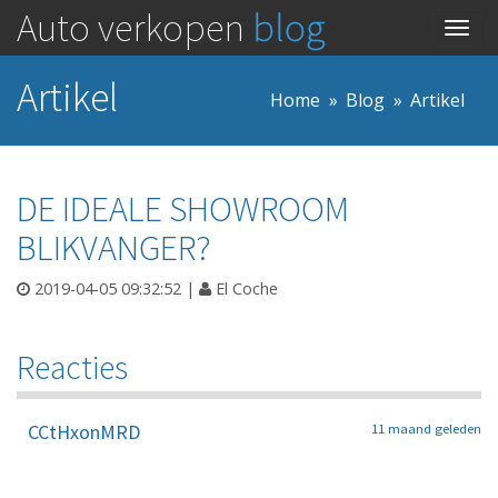
Auto verkopen
blog
Togg
navig
Artikel
Home
Blog
Artikel
DE IDEALE SHOWROOM
BLIKVANGER?
2019-04-05 09:32:52
|
El Coche
Reacties
CCtHxonMRD
11 maand geleden