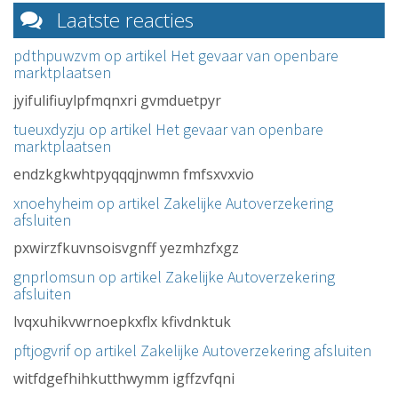
Laatste reacties
pdthpuwzvm op artikel
Het gevaar van openbare
marktplaatsen
jyifulifiuylpfmqnxri gvmduetpyr
tueuxdyzju op artikel
Het gevaar van openbare
marktplaatsen
endzkgkwhtpyqqqjnwmn fmfsxvxvio
xnoehyheim op artikel
Zakelijke Autoverzekering
afsluiten
pxwirzfkuvnsoisvgnff yezmhzfxgz
gnprlomsun op artikel
Zakelijke Autoverzekering
afsluiten
lvqxuhikvwrnoepkxflx kfivdnktuk
pftjogvrif op artikel
Zakelijke Autoverzekering afsluiten
witfdgefhihkutthwymm igffzvfqni