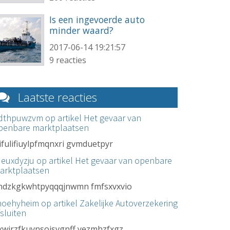
Is een ingevoerde auto
minder waard?
2017-06-14 19:21:57
9 reacties
Laatste reacties
dthpuwzvm op artikel
Het gevaar van
penbare marktplaatsen
yifulifiuylpfmqnxri gvmduetpyr
ueuxdyzju op artikel
Het gevaar van openbare
arktplaatsen
ndzkgkwhtpyqqqjnwmn fmfsxvxvio
noehyheim op artikel
Zakelijke Autoverzekering
fsluiten
xwirzfkuvnsoisvgnff yezmhzfxgz