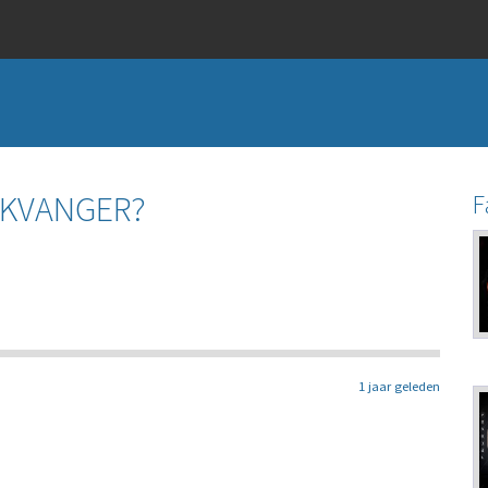
IKVANGER?
F
1 jaar geleden