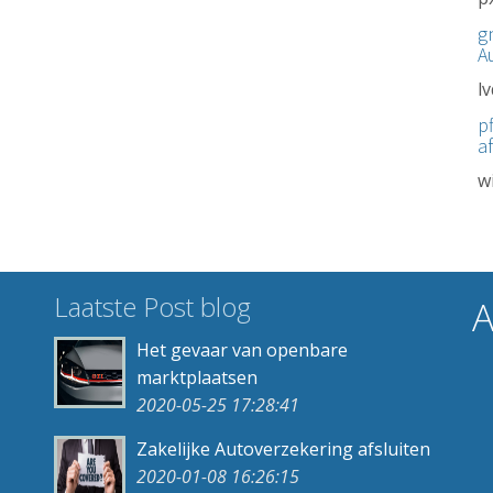
g
A
l
pf
a
w
Laatste Post blog
A
Het gevaar van openbare
marktplaatsen
2020-05-25 17:28:41
Zakelijke Autoverzekering afsluiten
2020-01-08 16:26:15