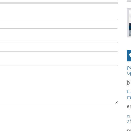
p
o
j
t
m
e
x
a
p