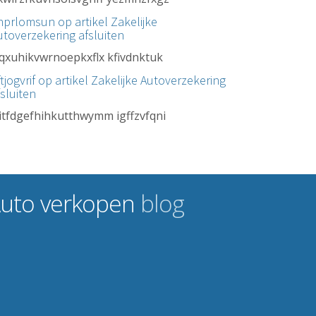
nprlomsun op artikel
Zakelijke
utoverzekering afsluiten
vqxuhikvwrnoepkxflx kfivdnktuk
tjogvrif op artikel
Zakelijke Autoverzekering
fsluiten
itfdgefhihkutthwymm igffzvfqni
uto verkopen
blog