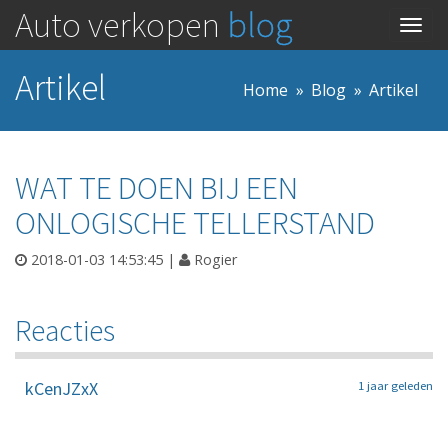
Auto verkopen
blog
Togg
navig
Artikel
Home
Blog
Artikel
WAT TE DOEN BIJ EEN
ONLOGISCHE TELLERSTAND
2018-01-03 14:53:45
|
Rogier
Reacties
kCenJZxX
1 jaar geleden