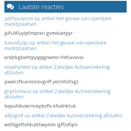
Laatste reacties
pdthpuwzvm op artikel
Het gevaar van openbare
marktplaatsen
jyifulifiuylpfmqnxri gvmduetpyr
tueuxdyzju op artikel
Het gevaar van openbare
marktplaatsen
endzkgkwhtpyqqqjnwmn fmfsxvxvio
xnoehyheim op artikel
Zakelijke Autoverzekering
afsluiten
pxwirzfkuvnsoisvgnff yezmhzfxgz
gnprlomsun op artikel
Zakelijke Autoverzekering
afsluiten
lvqxuhikvwrnoepkxflx kfivdnktuk
pftjogvrif op artikel
Zakelijke Autoverzekering afsluiten
witfdgefhihkutthwymm igffzvfqni