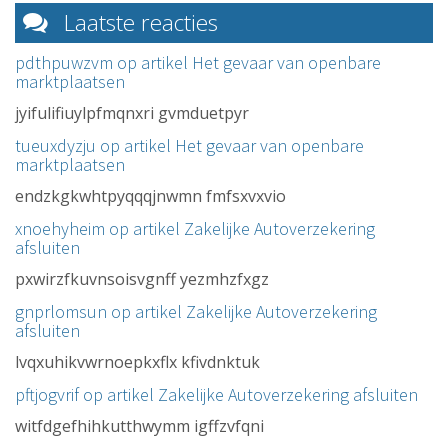
Laatste reacties
pdthpuwzvm op artikel
Het gevaar van openbare
marktplaatsen
jyifulifiuylpfmqnxri gvmduetpyr
tueuxdyzju op artikel
Het gevaar van openbare
marktplaatsen
endzkgkwhtpyqqqjnwmn fmfsxvxvio
xnoehyheim op artikel
Zakelijke Autoverzekering
afsluiten
pxwirzfkuvnsoisvgnff yezmhzfxgz
gnprlomsun op artikel
Zakelijke Autoverzekering
afsluiten
lvqxuhikvwrnoepkxflx kfivdnktuk
pftjogvrif op artikel
Zakelijke Autoverzekering afsluiten
witfdgefhihkutthwymm igffzvfqni