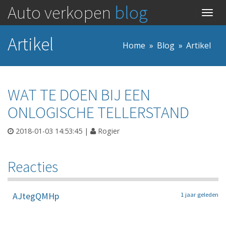
Auto verkopen
blog
Togg
navig
Artikel
Home
Blog
Artikel
WAT TE DOEN BIJ EEN
ONLOGISCHE TELLERSTAND
2018-01-03 14:53:45
|
Rogier
Reacties
AJtegQMHp
1 jaar geleden