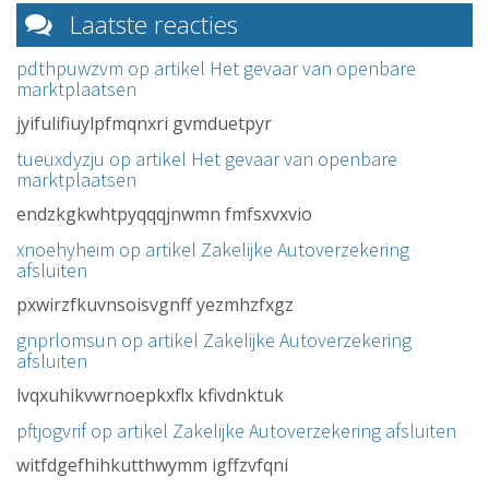
Laatste reacties
pdthpuwzvm op artikel
Het gevaar van openbare
marktplaatsen
jyifulifiuylpfmqnxri gvmduetpyr
tueuxdyzju op artikel
Het gevaar van openbare
marktplaatsen
endzkgkwhtpyqqqjnwmn fmfsxvxvio
xnoehyheim op artikel
Zakelijke Autoverzekering
afsluiten
pxwirzfkuvnsoisvgnff yezmhzfxgz
gnprlomsun op artikel
Zakelijke Autoverzekering
afsluiten
lvqxuhikvwrnoepkxflx kfivdnktuk
pftjogvrif op artikel
Zakelijke Autoverzekering afsluiten
witfdgefhihkutthwymm igffzvfqni