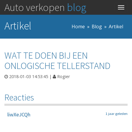
Auto verkopen
blog
Togg
navig
Artikel
Home
Blog
Artikel
WAT TE DOEN BIJ EEN
ONLOGISCHE TELLERSTAND
2018-01-03 14:53:45
|
Rogier
Reacties
liwXeJCQh
1 jaar geleden