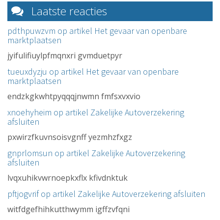
Laatste reacties
pdthpuwzvm op artikel
Het gevaar van openbare
marktplaatsen
jyifulifiuylpfmqnxri gvmduetpyr
tueuxdyzju op artikel
Het gevaar van openbare
marktplaatsen
endzkgkwhtpyqqqjnwmn fmfsxvxvio
xnoehyheim op artikel
Zakelijke Autoverzekering
afsluiten
pxwirzfkuvnsoisvgnff yezmhzfxgz
gnprlomsun op artikel
Zakelijke Autoverzekering
afsluiten
lvqxuhikvwrnoepkxflx kfivdnktuk
pftjogvrif op artikel
Zakelijke Autoverzekering afsluiten
witfdgefhihkutthwymm igffzvfqni