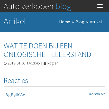
Auto verkopen
blog
Togg
navig
Artikel
Home
Blog
Artikel
WAT TE DOEN BIJ EEN
ONLOGISCHE TELLERSTAND
2018-01-03 14:53:45
|
Rogier
Reacties
VgPyilkVw
1 jaar geleden